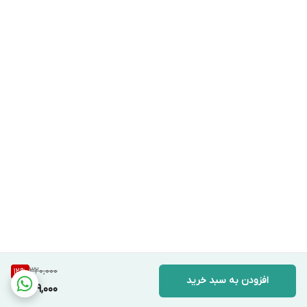
320,000
12
%
افزودن به سبد خرید
279,000