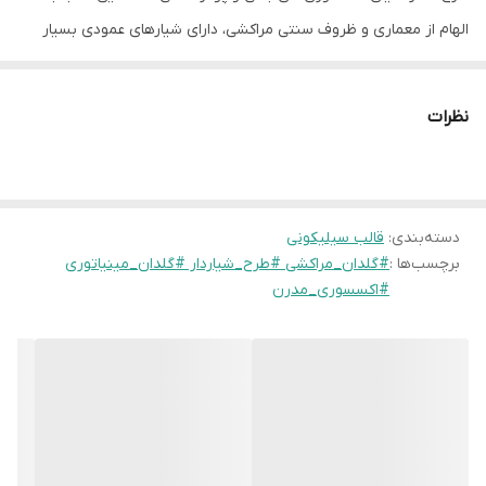
الهام از معماری و ظروف سنتی مراکشی، دارای شیارهای عمودی بسیار
دقیق است که به محصول نهایی عمق و جذابیت بصری می‌بخشد.
نظرات
طراحی این گلدان به گونه‌ای است که با هر سبک دکوراسیونی (از
کلاسیک تا مدرن) هماهنگ می‌شود. به دلیل کیفیت بالای سیلیکون به
کار رفته در این قالب، محصول نهایی سطحی کاملاً صاف و بدون حباب
دسته‌بندی
:
قالب سیلیکونی
خواهد داشت. این مدل به ویژه برای کسانی که در زمینه تولید
برچسب‌ها :
#گلدان_مراکشی #طرح_شیاردار #گلدان_مینیاتوری
گیفت‌های تبلیغاتی و یادبودهای مراسم فعالیت می‌کنند، به دلیل سرعت
#اکسسوری_مدرن
بالای تولید و محبوبیت طرح، یک انتخاب استراتژیک است.