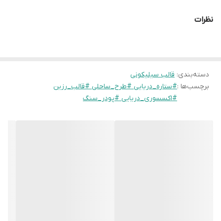
نظرات
شما می‌توانید از این قالب برای کار با رزین اپوکسی (ساخت تابلوهای
دکوراتیو دریا)، پودر سنگ (برای گیفت‌های تولد و عروسی) و حتی
صابون‌سازی استفاده کنید. منعطف بودن این قالب باعث می‌شود که
دسته‌بندی
:
قالب سیلیکونی
بازوهای ظریف ستاره دریایی هنگام خارج کردن از قالب به هیچ وجه
برچسب‌ها :
#ستاره_دریایی #طرح_ساحلی #قالب_رزین
آسیب نبینند.
#اکسسوری_دریایی #پودر_سنگ