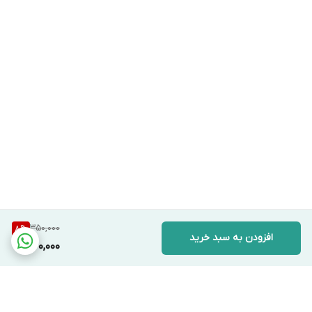
350,000
8
%
افزودن به سبد خرید
320,000