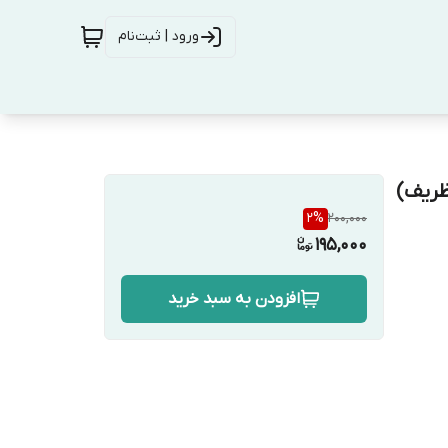
ورود | ثبت‌نام
ظریف)
2
%
200,000
195,000
افزودن به سبد خرید