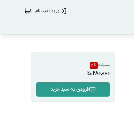
ورود | ثبت‌نام
5
%
296,000
280,000
افزودن به سبد خرید