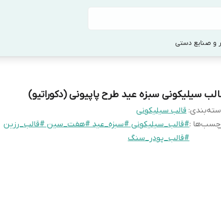
 و صنایع دستی
الب سیلیکونی سبزه عید طرح پاپیونی (دکوراتیو)
ته‌بندی
:
قالب سیلیکونی
چسب‌ها :
#قالب_سیلیکونی #سبزه_عید #هفت_سین #قالب_رزین
#قالب_پودر_سنگ