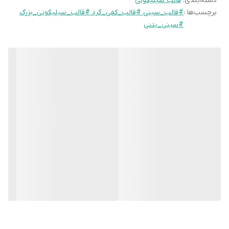
دسته‌بندی
:
قالب سیلیکونی
تا خروجی شما کاملاً تراز و بدون پستی‌بلندی باشد.
برچسب‌ها :
#قالب_سینی #قالب_کفی_گرد #قالب_سیلیکونی_بزرگ
تنوع متریال:
این قالب با انواع پودر
#سینی_بتنی
سنگ، بتن سبک، رزین اپوکسی و حتی گچ‌های پلیمری سازگاری کامل
دارد.
دوام بالا در تولید انبوه:
با توجه به کیفیت گرید A سیلیکون به‌کار
رفته، این قالب در برابر استفاده مکرر دچار تغییر فرم یا پارگی نمی‌شود
قالب ها به صورت فروشگاهی موجود نیستن و بعد از سفارش تهیه
میشن
زمان آماده سازی ۴روز هست و بعد از اون ارسال میشه براتون