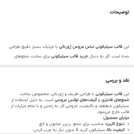
توضیحات
این
قالب سیلیکونی لباس عروس ژورنالی
با جزئیات بسیار دقیق طراحی
شده است. اگر به دنبال
خرید قالب سیلیکونی
برای ساخت شمع‌های
دکوراتیو یا گیفت عروس هستید، این محصول بهترین انتخاب است.
جنس این قالب از سیلیکون باکیفیت و منعطف بوده که خروجی کار را
نقد و بررسی
بسیار تمیز و حرفه‌ای می‌کند.”
این
قالب سیلیکونی
با طراحی ظریف و ژورنالی، مخصوص ساخت
دوستای عزیزم تمام قالب ها با دستگاه حباب گیری میشن پس با خیال
شمع‌های فانتزی
و
گیفت‌های لوکس عروسی
است. به دلیل استفاده از
راحت میتونید سفارش بدین
سیلیکون منعطف و باکیفیت، خروجی کار به راحتی و با تمام جزئیات از
قالب خارج می‌شود.
عزیزان لطفا در انتخاب خود دقت کنید چون محصولات بعد از سفارش،شما
مزایای محصول:
آماده میشن و مخصوص خودتون آماده میشن و امکان لغو وجود نداره
تنوع کاربرد:
مناسب برای شمع، رزین، صابون و گچ.
کیفیت بالا:
سیلیکون گرید A بدون نیاز به چرب کردن.