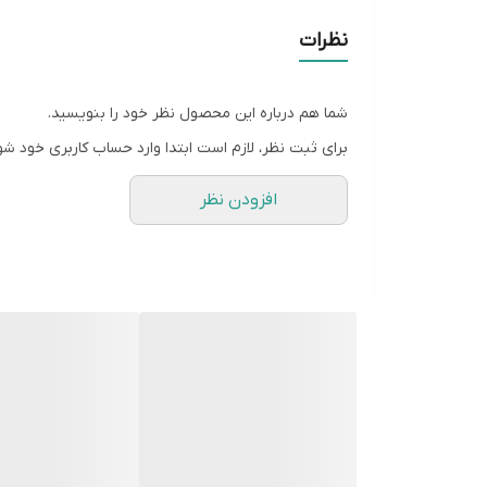
چشم‌ها و دم، همگی با دقت بالا طراحی شده‌اند تا خ
نظرات
کاربری محبوب:
جاشمعی‌ها همیشه جزو پرفروش‌ترین ا
دنیای فانتزی تبدیل می‌کند.
شما هم درباره این محصول نظر خود را بنویسید.
سهولت در تولید:
سیلیکون منعطف این قالب اجازه می
برای ثبت نظر، لازم است ابتدا وارد حساب کاربری خود شو
افزودن نظر
قالب ها به صورت فروشگاهی موجود نیستن و بعد از 
زمان آماده سازی ۴روز هست و بعد از اون ارسال میشه براتون