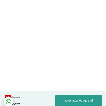
710,000
4
%
افزودن به سبد خرید
680,000