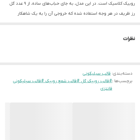
روبیک کلاسیک است. در این مدل، به جای حباب‌های ساده، از ۹ عدد گل
رز ظریف در هر وجه استفاده شده که خروجی آن را به یک شاهکار
دکوراتیو تبدیل می‌کند. این قالب از سیلیکون منعطف و باکیفیت ساخته
شده و برای
ساخت شمع‌های لوکس، گیفت‌های خاص و اکسسوری‌های
نظرات
سنگ مصنوعی
انتخابی بی‌نظیر است
دوستای عزیزم تمام قالب ها با دستگاه حباب گیری میشن پس با خیال
دسته‌بندی
:
راحت میتونید سفارش بدین
قالب سیلیکونی
برچسب‌ها :
#قالب روبیک گل #قالب شمع روبیک #قالب سیلیکونی
عزیزان لطفا در انتخاب خود دقت کنید چون محصولات بعد از سفارش،شما
فانتزی
آماده میشن و مخصوص خودتون آماده میشن و امکان لغو وجود نداره