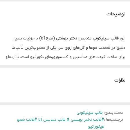
توضیحات
این
قالب سیلیکونی تندیس دختر بهشتی (طرح آنا)
با جزئیات بسیار
دقیق در قسمت موها و گل‌های روی سر، یکی از محبوب‌ترین قالب‌ها
برای ساخت گیفت‌های مناسبتی و اکسسوری‌های دکوراتیو است. با ارتفاع
۹.۵ سانتی‌متر، این تندیس برای ساخت
شمع‌های فیگوراتیو، مجسمه‌های
پودر سنگ و سنگ مصنوعی
فوق‌العاده کاربردی است. سیلیکون باکیفیت
نظرات
این قالب انعطاف‌پذیری بالایی دارد که باعث می‌شود ظرافت‌های چهره و
گل‌ها به راحتی از قالب خارج شوند.
دسته‌بندی
:
قالب سیلیکونی
دوستای عزیزم تمام قالب ها با دستگاه حباب گیری میشن پس با خیال
برچسب‌ها :
#قالب دختر بهشتی # قالب تندیس آنا #قالب شمع
راحت میتونید سفارش بدین
فیگوراتیو