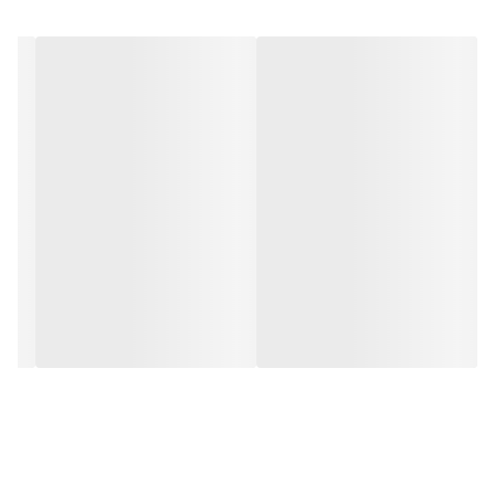
عزیزان لطفا در انتخاب خود دقت کنید چون محصولات بعد از سفارش،شما
آماده میشن و مخصوص خودتون آماده میشن و امکان لغو وجود نداره