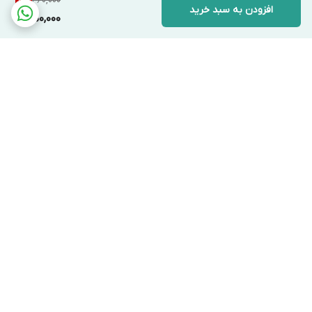
460,000
2
%
افزودن به سبد خرید
450,000
برگشت به بالا
دسترسی سریع
تماس با ما
قوانین و مقررات
درباره ما
ارتباط با ما
فروشگاه در تمام روز هفته جوابگوی شما عزیزان هست بجز روز های
تعطیل
شماره تماس 09962216721