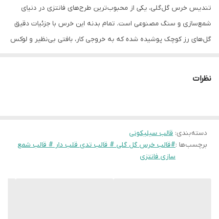
تندیس خرس گل‌گلی، یکی از محبوب‌ترین طرح‌های فانتزی در دنیای
شمع‌سازی و سنگ مصنوعی است. تمام بدنه این خرس با جزئیات دقیق
گل‌های رز کوچک پوشیده شده که به خروجی کار، بافتی بی‌نظیر و لوکس
می‌بخشد.
ویژگی‌های برجسته و نکات فروش:
نظرات
۱.
مناسب برای ولنتاین و گیفت:
خرس تدی نماد عشق و دوستی است؛ به
همین دلیل محصولات ساخته شده با این قالب، انتخابی عالی برای
پک‌های هدیه ولنتاین و گیفت‌های نوزاد هستند.
۲.
دسته‌بندی
:
جزئیات خیره‌کننده:
قالب سیلیکونی
طراحی گل‌گلی روی بدنه خرس به قدری دقیق
برچسب‌ها :
#قالب خرس گل گلی # قالب تدی قلب دار # قالب شمع
است که حتی بدون رنگ‌آمیزی و به صورت تک‌رنگ (سفید یا پاستلی) نیز
سازی فانتزی
بسیار جذاب دیده می‌شود.
۳.
تولید شمع فیگوراتیو:
سیلیکون این قالب از نوع نرم و منعطف گرید
A است که اجازه می‌دهد شمع‌های فیگوراتیو با جزئیات بالا را بدون
شکستن دست یا گوش خرس، به راحتی خارج کنید.