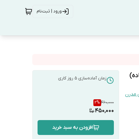
ورود | ثبت‌نام
ده)
زمان آماده‌سازی
5
روز کاری
 مدرن
2
%
460,000
450,000
افزودن به سبد خرید