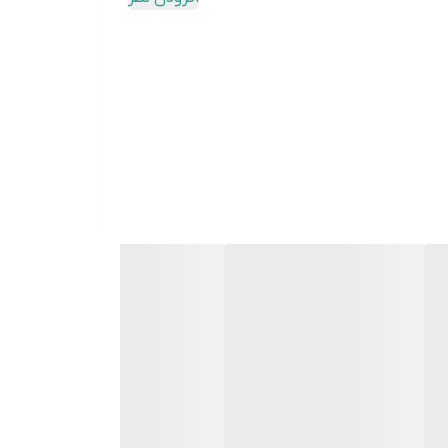
بد خرید مشتریان شما می‌شود.
 خروجی کاملاً صاف و تراز باشد.
 ژورنالی هستند.
ه راحتی واژگون نشود.
ود ندارد