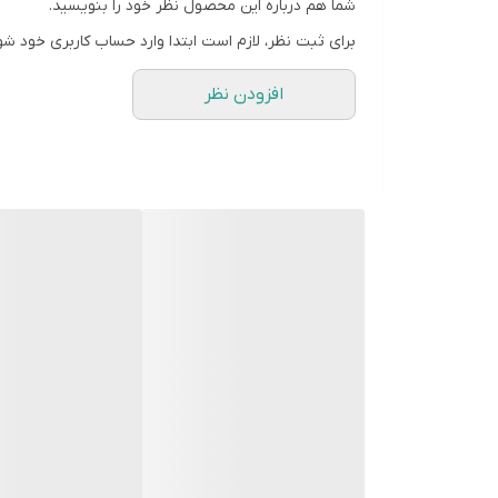
شما هم درباره این محصول نظر خود را بنویسید.
۲.
مناسب برای انواع شمع:
طراحی بخش مرکزی به گونه‌ا
برای ثبت نظر، لازم است ابتدا وارد حساب کاربری خود شو
۳.
خروجی صیقلی و بدون حباب:
کیفیت سطح داخلی قالب 
افزودن نظر
۴..
ستون اصلی پکیج فروش:
تضمین می‌کند.
دوستای عزیزم تمام قالب ها با دستگاه حباب گیری میش
عزیزان لطفا در انتخاب خود دقت کنید چون محصولات ب