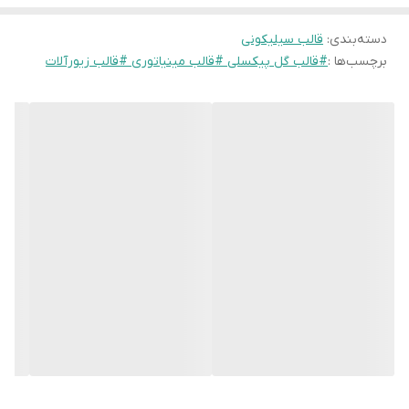
۲.
تزئین کیک و دکوراتیو:
استفاده به عنوان تاپر کیک، تزئین کوکی‌ها، یا
دسته‌بندی
:
قالب سیلیکونی
خلق جزئیات دکوراتیو روی گلدان‌ها و جعبه‌های دست‌ساز.
برچسب‌ها :
#قالب گل پیکسلی #قالب مینیاتوری #قالب زیورآلات
۳.
خلاقیت در هنرهای حجمی:
این گل‌های کوچک می‌توانند به عنوان
عناصر تزئینی در تابلوهای برجسته، مجسمه‌های کوچک یا حتی بافت‌های
رزینی مورد
استفاده قرار گیرند.
۴.
طراحی منحصربه‌فرد:
سبک پیکسلی (Pixelated) این گل‌ها، آن‌ها را از
گل‌های سنتی متمایز کرده و برای مخاطبانی که به دنبال طرح‌های مدرن
و نوآورانه هستند، جذاب است.
۵.
سیلیکون با کیفیت:
قالب‌ها از سیلیکون انعطاف‌پذیر با جزئیات بالا
ساخته شده‌اند تا خروجی‌های دقیق و بدون نقص داشته باشید
قالب ها به صورت فروشگاهی موجود نیستن و بعد از سفارش تهیه
میشن