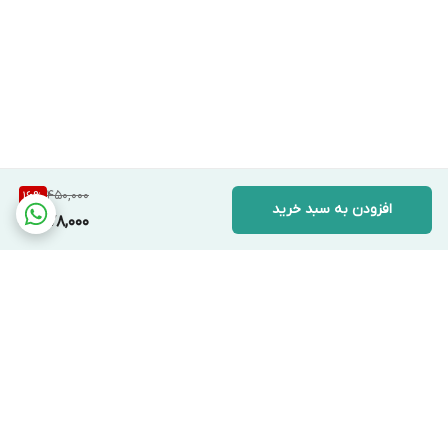
450,000
16
%
افزودن به سبد خرید
378,000
برگشت به بالا