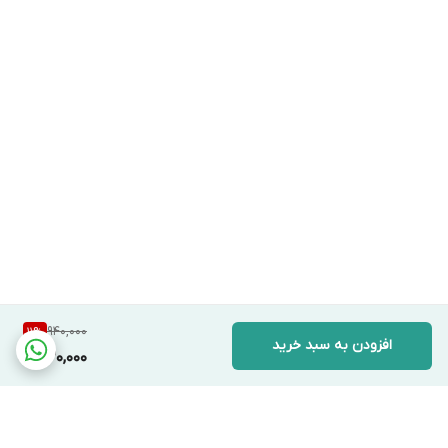
940,000
11
%
افزودن به سبد خرید
830,000