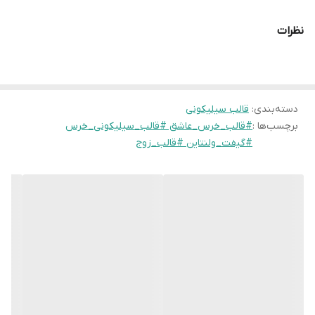
به فرد دو خرس تدی که با احساسی زیبا یک قلب را در میان گرفته‌اند،
نظرات
نمادی کامل از عشق و دوستی است.
چرا این محصول ارزش خرید بالایی دارد؟
بافت مخملی و ظریف:
طراحی بدنه خرس‌ها دارای بافت (Texture)
دسته‌بندی
:
قالب سیلیکونی
مشابه پشم خرس‌های تدی است که باعث می‌شود خروجی کار حتی
برچسب‌ها :
#قالب_خرس_عاشق #قالب_سیلیکونی_خرس
بدون رنگ‌آمیزی هم بسیار حرفه‌ای و باکیفیت به نظر برسد.
#گیفت_ولنتاین #قالب_زوج
طراحی استراتژیک:
وجود قلب در مرکز کار، فضای بسیار مناسبی را برای
خلاقیت (رنگ‌آمیزی متفاوت یا حک کردن حروف اول نام) ایجاد کرده
است.
انعطاف و دوام:
سیلیکون استفاده شده در این قالب از نوع نرم و با
کشسانی بالا انتخاب شده تا در هنگام خارج کردن مجسمه، بخش‌های
ظریف مثل گوش‌ها یا دست‌ها دچار آسیب نشوند.
زمان آماده سازی 4روز کاری بعد از اون بسته براتون ارسال میشه