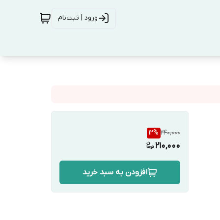
ورود | ثبت‌نام
12
%
240,000
210,000
افزودن به سبد خرید