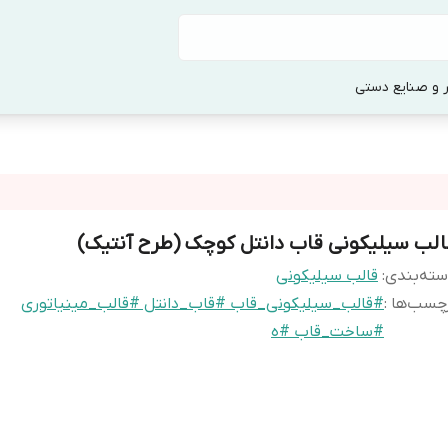
 و صنایع دستی
الب سیلیکونی قاب دانتل کوچک (طرح آنتیک)
ته‌بندی
:
قالب سیلیکونی
چسب‌ها :
#قالب_سیلیکونی_قاب #قاب_دانتل #قالب_مینیاتوری
#ساخت_قاب #ه