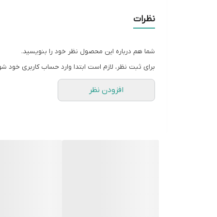
جزئیات خیره‌کننده:
طراحی این قالب به گونه‌ای است
نظرات
کاربرد چندمنظوره:
این قالب فراتر از یک وسیله دکور
مگنت‌های یخچال، نشانگر کتاب، پلاک‌های زینتی، یا 
شما هم درباره این محصول نظر خود را بنویسید.
سهولت در اجرا:
سیلیکون این قالب از بهترین کیفیت 
برای ثبت نظر، لازم است ابتدا وارد حساب کاربری خود شو
افزودن نظر
زمان آماده سازی ۴روز کاری بعد ارسال میشود