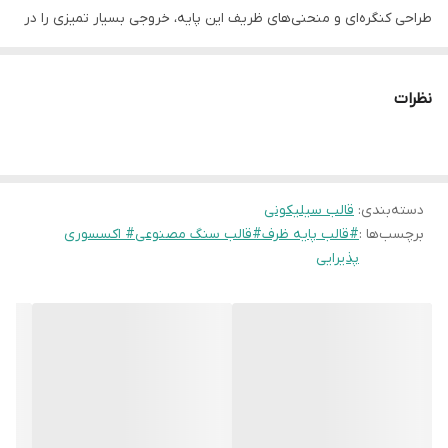
طراحی کنگره‌ای و منحنی‌های ظریف این پایه، خروجی بسیار تمیزی را در
متریال‌هایی مثل سنگ مصنوعی و بتن ارائه می‌دهد.
ویژگی‌های برجسته و نکات فروش:
نظرات
۱.
ارتقای سطح محصولات:
با چسباندن این پایه به زیر سینی‌ها، دیس‌ها
یا پیاله‌های سنگی، می‌توانید محصولات ساده خود را با قیمتی بسیار بالاتر
به عنوان “ظروف پذیرایی لوکس” به فروش برسانید.
۲.
دسته‌بندی
:
طراحی مهندسی شده:
قالب سیلیکونی
شیارهای بدنه به گونه‌ای طراحی شده‌اند که
برچسب‌ها :
#قالب پایه ظرف#قالب سنگ مصنوعی# اکسسوری
خروج هوا به راحتی انجام شود و خروجی کار شما کاملاً بدون حباب و
پذیرایی
یکدست باشد.
۳..
استقامت بالا:
فرم لایه‌ای و ضخامت مناسب این پایه، باعث می‌شود
وزن ظروف بزرگتر را به خوبی تحمل کند.
۴.
کاربرد خلاقانه:
علاوه بر پایه ظرف، از خروجی این قالب می‌توانید به
عنوان “پایه شمع‌های قطور” یا “نگهدارنده گوی‌های دکوراتیو” نیز
استفاده کنید.