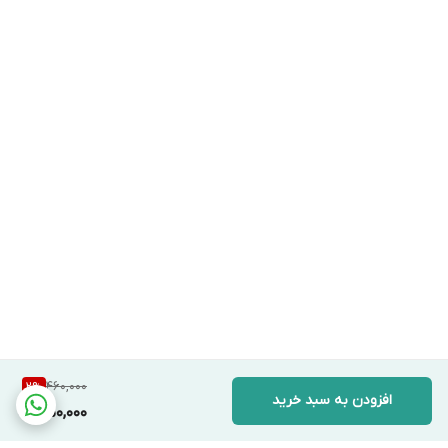
460,000
2
%
افزودن به سبد خرید
450,000