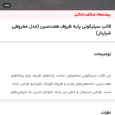
قالب سیلیکونی پایه ظروف هفت‌سین (مدل مخروطی
شیاردار)
توضیحات
این قالب سیلیکونی مخصوص ساخت پایه‌های ظریف برای پیاله‌های
هفت‌سین، جاشمعی‌های وارمر و ظروف کوچک دکوراتیو طراحی شده
است. طراحی مینیمال و خطی این پایه، جلوه‌ای مدرن به خروجی‌های
سنگی و بتنی شما می‌بخشد.
ویژگی‌های برجسته و نکات فروش:
نظرات