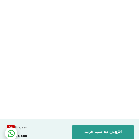
420,000
9
%
افزودن به سبد خرید
380,000