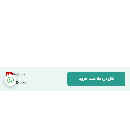
478,000
2
%
افزودن به سبد خرید
465,000
برگشت به بالا