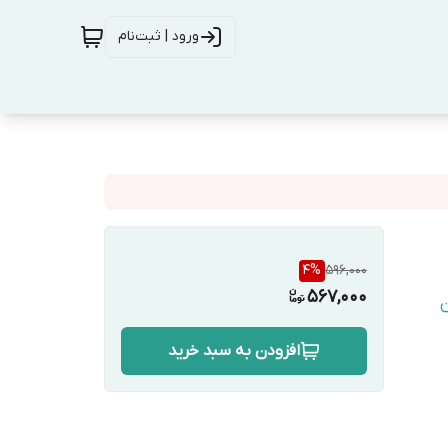
ورود | ثبت‌نام
4
%
596,000
567,000
ن
افزودن به سبد خرید