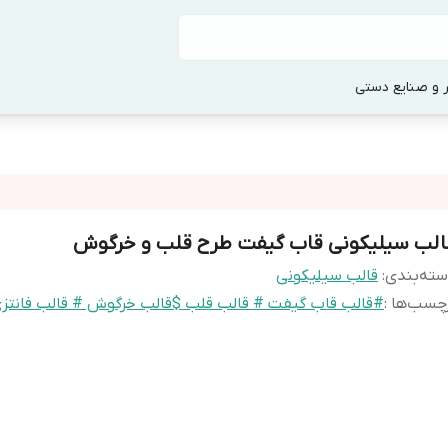
 و صنایع دستی
الب سیلیکونی قاب گیفت طرح قلب و خرگوش
ته‌بندی
:
قالب سیلیکونی
چسب‌ها :
#قالب قاب گیفت # قالب قلب $قالب خرگوش # قالب فانتز