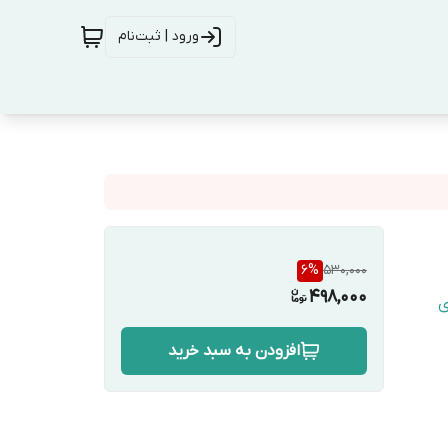
ورود | ثبت‌نام
6
%
530,000
498,000
ی
افزودن به سبد خرید