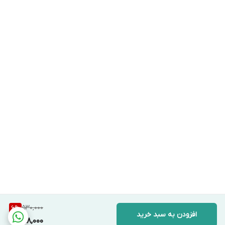
530,000
6
%
افزودن به سبد خرید
498,000