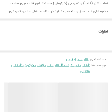
نماد عشق (قلب) و شیرینی (خرگوش) هستند. این قالب برای ساخت
یادبودهای دست‌ساز و منحصر به فرد در مناسبت‌های خاص، تجربه‌ای
دلنشین را برای شما و عزیزانتان به ارمغان می‌آورد.
ویژگی‌های کلیدی:
نظرات
۱.
طراحی فانتزی و دلنشین:
ترکیب قلب و خرگوش، حسی از لطافت و
محبت را منتقل می‌کند که برای گیفت‌های سیسمونی، تولد کودک، یا
حتی ولنتاین بسیار ایده‌آل است.
۲.
دسته‌بندی
:
ابعاد مناسب گیفت:
قالب سیلیکونی
اندازه قاب برای قرار دادن عکس‌های کوچک،
برچسب‌ها :
#قالب قاب گیفت # قالب قلب $قالب خرگوش # قالب
جملات یادگاری یا حتی به عنوان مگنت تزئینی بسیار مناسب است.
فانتزی
۳.
جزئیات دقیق:
سیلیکون مرغوب این قالب، تمام جزئیات ظریف خرگوش
و طرح قلب را به خوبی منتقل می‌کند.
۴.
سهولت در استفاده:
سیلیکون انعطاف‌پذیر، خروج محصول نهایی را
آسان کرده و نیازی به پرداخت اضافی ندارد.
۵.
کاربرد خلاقانه:
علاوه بر گیفت، می‌توان از این قالب برای ساخت