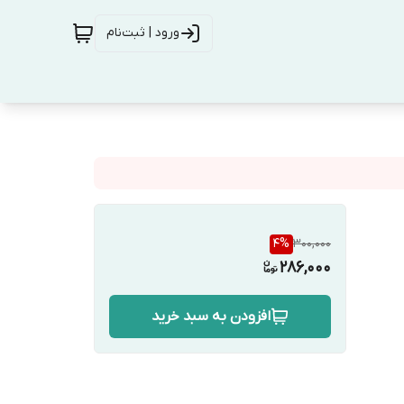
ورود | ثبت‌نام
4
%
300,000
286,000
افزودن به سبد خرید